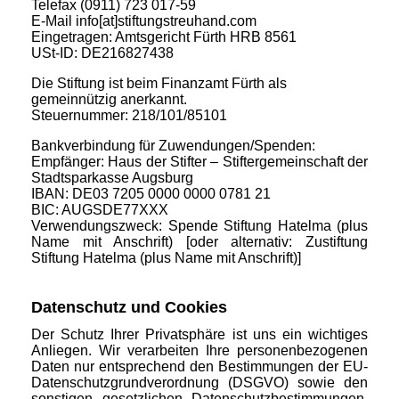
Telefax (0911) 723 017-59
E-Mail info[at]stiftungstreuhand.com
Eingetragen: Amtsgericht Fürth HRB 8561
USt-ID: DE216827438
Die Stiftung ist beim Finanzamt Fürth als
gemeinnützig anerkannt.
Steuernummer: 218/101/85101
Bankverbindung für Zuwendungen/Spenden:
Empfänger: Haus der Stifter – Stiftergemeinschaft der
Stadtsparkasse Augsburg
IBAN: DE03 7205 0000 0000 0781 21
BIC: AUGSDE77XXX
Verwendungszweck: Spende Stiftung Hatelma (plus
Name mit Anschrift) [oder alternativ: Zustiftung
Stiftung Hatelma (plus Name mit Anschrift)]
Datenschutz und Cookies
Der Schutz Ihrer Privatsphäre ist uns ein wichtiges
Anliegen. Wir verarbeiten Ihre personenbezogenen
Daten nur entsprechend den Bestimmungen der EU-
Datenschutzgrundverordnung (DSGVO) sowie den
sonstigen gesetzlichen Datenschutzbestimmungen,